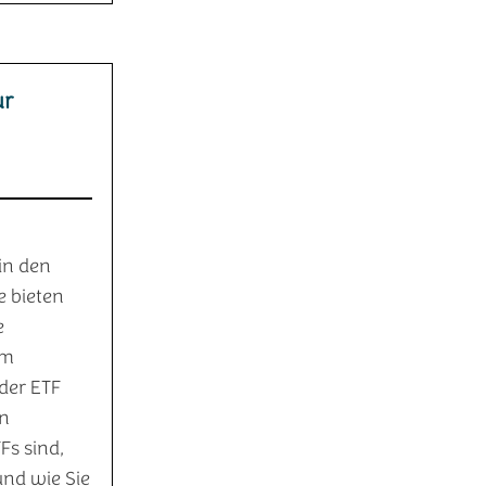
ur
in den
e bieten
e
em
der ETF
en
Fs sind,
und wie Sie