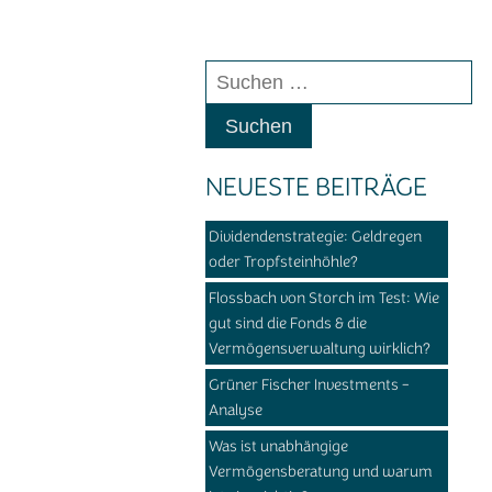
Suchen
nach:
NEUESTE BEITRÄGE
Dividendenstrategie: Geldregen
oder Tropfsteinhöhle?
Flossbach von Storch im Test: Wie
gut sind die Fonds & die
Vermögensverwaltung wirklich?
Grüner Fischer Investments -
Analyse
Was ist unabhängige
Vermögensberatung und warum