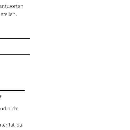
eantworten
stellen.
e
ind nicht
mental, da