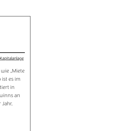
Kapitalanlage
 wie „Miete
 ist es im
iert in
ewinns an
 Jahr,