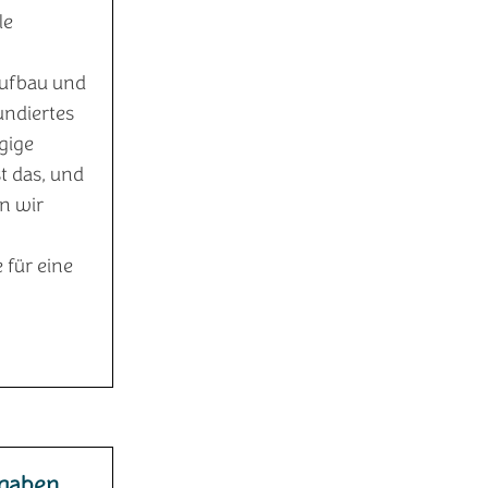
le
ufbau und
undiertes
gige
t das, und
en wir
 für eine
fgaben