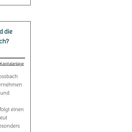
d die
ich?
Kapitalanlage
lossbach
ternehmen
 und
folgt einen
reut
Besonders