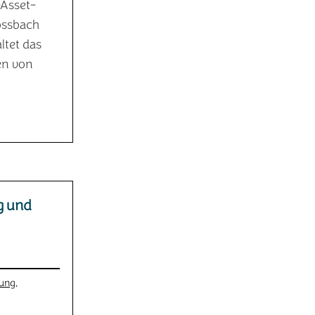
-Asset-
ossbach
ltet das
en von
g und
tung
,