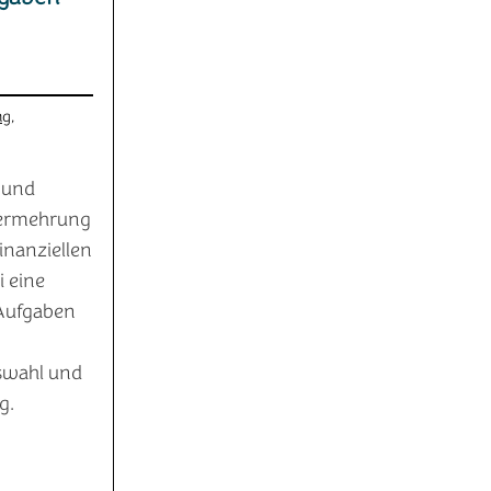
ng
,
 und
Vermehrung
inanziellen
i eine
 Aufgaben
uswahl und
g.