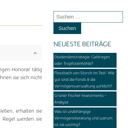
Suchen
nach:
NEUESTE BEITRÄGE
Dividendenstrategie: Geldregen
oder Tropfsteinhöhle?
egen Honorar tätig
Flossbach von Storch im Test: Wie
ohnen sie sich nicht
gut sind die Fonds & die
Vermögensverwaltung wirklich?
Grüner Fischer Investments -
Analyse
eßen, erhalten sie
Was ist unabhängige
Vermögensberatung und warum
r Regel werden sie
ist sie wichtig?