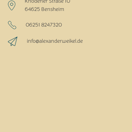
Knodener Straße 10
64625 Bensheim
06251 8247320
info@alexanderweikel.de