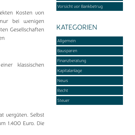
Vorsicht vor Bankbetrug
irekten Kosten von
 nur bei wenigen
KATEGORIEN
sten Gesellschaften
en
Allgemein
Bausparen
Finanzberatung
iner klassischen
Kapitalanlage
News
Recht
Steuer
t vergüten. Selbst
m 1.400 Euro. Die